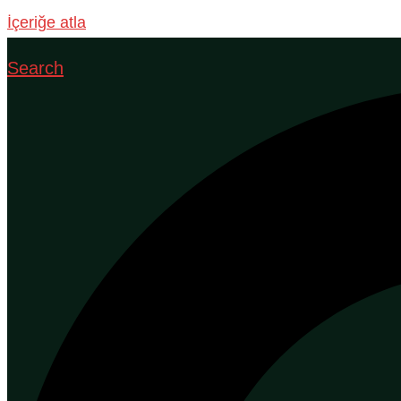
İçeriğe atla
Search